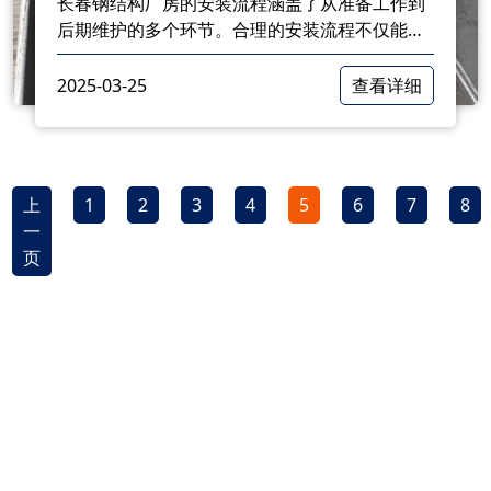
长春钢结构厂房的安装流程涵盖了从准备工作到
后期维护的多个环节。合理的安装流程不仅能够
提高施工效率，还能确保建筑的安全和耐用。通
过规范操作和严格管理，各参与方能够有效项目
2025-03-25
查看详细
的顺利完成
上
1
2
3
4
5
6
7
8
一
页